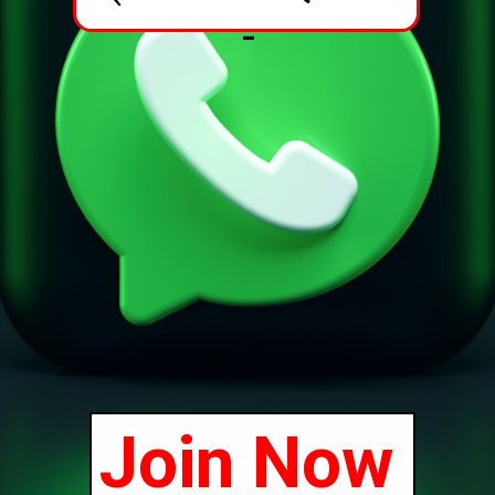
-
Join Now