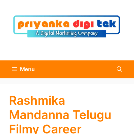
Skip
to
content
Menu
Rashmika
Mandanna Telugu
Filmy Career