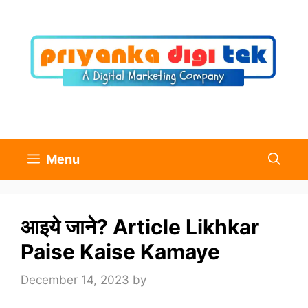
Skip
to
content
Menu
आइये जाने? Article Likhkar
Paise Kaise Kamaye
December 14, 2023
by