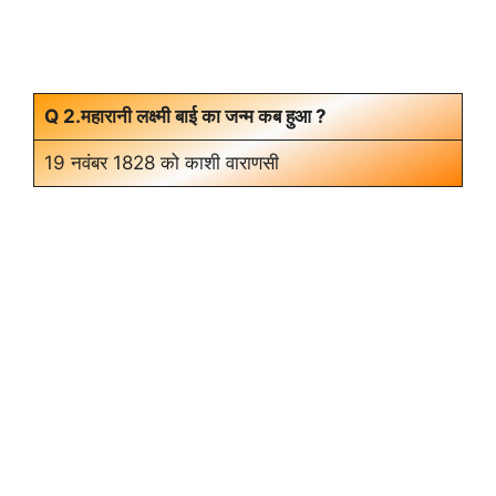
Q 2.महारानी लक्ष्मी बाई का जन्म कब हुआ ?
19 नवंबर 1828 को काशी वाराणसी