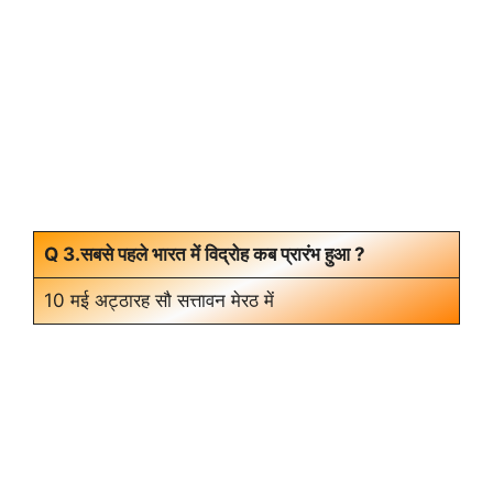
Q 3.सबसे पहले भारत में विद्रोह कब प्रारंभ हुआ ?
10 मई अट्ठारह सौ सत्तावन मेरठ में